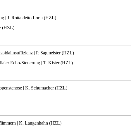
g | J. Rotta detto Loria (HZL)
ov (HZL)
uspidalinsuffizienz | P. Sagmeister (HZL)
dialer Echo-Steuerung | T. Kister (HZL)
lappenstenose | K. Schumacher (HZL)
fflimmern | K. Langenhahn (HZL)