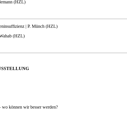
indemann (HZL)
teninsuffizienz | P. Münch (HZL)
l-Wahab (HZL)
USSTELLUNG
n – wo können wir besser werden?